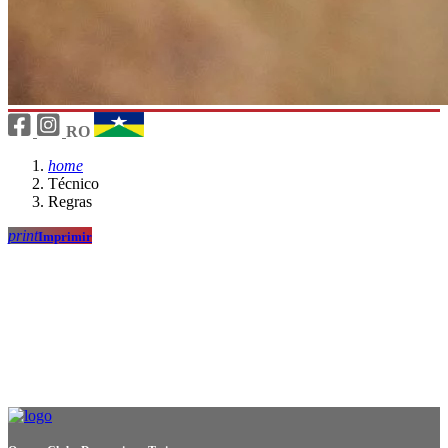
RO
home
Técnico
Regras
print
Imprimir