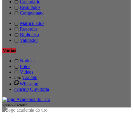
▢
Calendário
▢
Resultados
▢
Campeonato
▢
Matriculados
▢
Recordes
▢
Biblioteca
▢
Validador
Mídias
▢
Notícias
▢
Fotos
▢
Vídeos
mail
Contato
Whatsapp
hearing
Ouvidoria
versão 2026/05