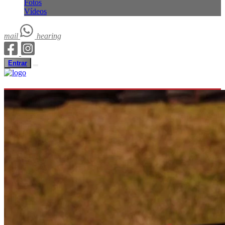
Fotos
Vídeos
mail
hearing
Entrar