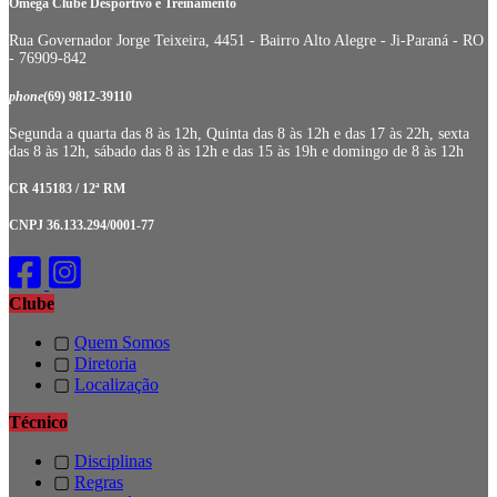
Omega Clube Desportivo e Treinamento
Rua Governador Jorge Teixeira, 4451 - Bairro Alto Alegre - Ji-Paraná - RO
- 76909-842
phone
(69) 9812-39110
Segunda a quarta das 8 às 12h, Quinta das 8 às 12h e das 17 às 22h, sexta
das 8 às 12h, sábado das 8 às 12h e das 15 às 19h e domingo de 8 às 12h
CR 415183 / 12ª RM
CNPJ 36.133.294/0001-77
Clube
▢
Quem Somos
▢
Diretoria
▢
Localização
Técnico
▢
Disciplinas
▢
Regras