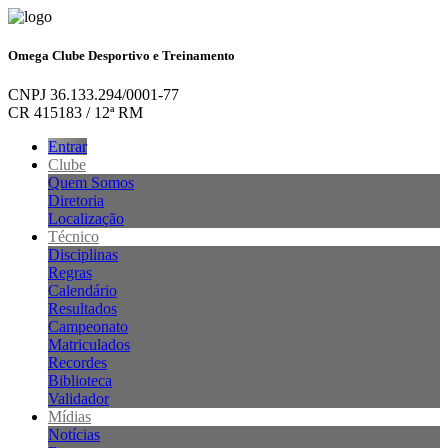
Omega Clube Desportivo e Treinamento
CNPJ 36.133.294/0001-77
CR 415183 / 12ª RM
Entrar
Clube
Quem Somos
Diretoria
Localização
Técnico
Disciplinas
Regras
Calendário
Resultados
Campeonato
Matriculados
Recordes
Biblioteca
Validador
Mídias
Notícias