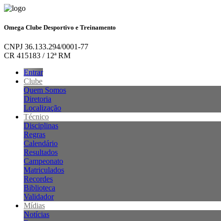
Omega Clube Desportivo e Treinamento
CNPJ 36.133.294/0001-77
CR 415183 / 12ª RM
Entrar
Clube
Quem Somos
Diretoria
Localização
Técnico
Disciplinas
Regras
Calendário
Resultados
Campeonato
Matriculados
Recordes
Biblioteca
Validador
Mídias
Notícias