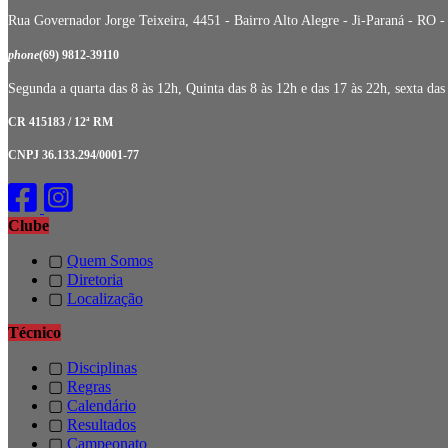
Rua Governador Jorge Teixeira, 4451 - Bairro Alto Alegre - Ji-Paraná - RO 
phone
(69) 9812-39110
Segunda a quarta das 8 às 12h, Quinta das 8 às 12h e das 17 às 22h, sexta da
CR 415183 / 12ª RM
CNPJ 36.133.294/0001-77
Clube
▢
Quem Somos
▢
Diretoria
▢
Localização
Técnico
▢
Disciplinas
▢
Regras
▢
Calendário
▢
Resultados
▢
Campeonato