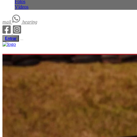
Fotos
Vídeos
mail
hearing
Entrar